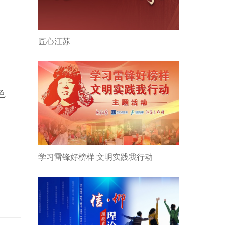
匠心江苏
色
学习雷锋好榜样 文明实践我行动