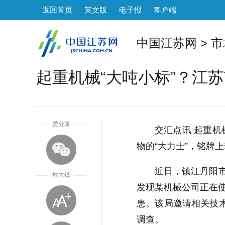
返回首页
英文版
电子报
客户端
中国江苏网
>
市
起重机械“大吨小标”？江苏
1
爱分享
交汇点讯 起重
物的“大力士”，铭牌上
近日，镇江丹阳市
放大镜
发现某机械公司正在使用
患。该局邀请相关技
调查。