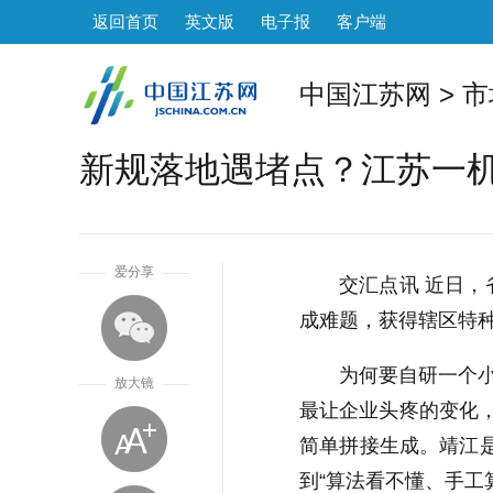
返回首页
英文版
电子报
客户端
中国江苏网
>
市
新规落地遇堵点？江苏一机
1
爱分享
交汇点讯 近日
成难题，获得辖区特
为何要自研一个小
放大镜
最让企业头疼的变化，
简单拼接生成。靖江
到“算法看不懂、手工