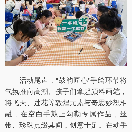
活动尾声，“鼓韵匠心”手绘环节将
气氛推向高潮。孩子们拿起颜料画笔，
将飞天、莲花等敦煌元素与奇思妙想相
融，在空白手鼓上勾勒专属作品，丝
带、珍珠点缀其间，创意十足。在动手