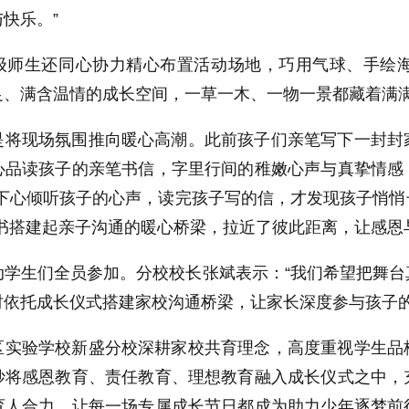
快乐。”
级师生还同心协力精心布置活动场地，巧用气球、手绘
足、满含温情的成长空间，一草一木、一物一景都藏着满
是将现场氛围推向暖心高潮。此前孩子们亲笔写下一封封
心品读孩子的亲笔书信，字里行间的稚嫩心声与真挚情感
静下心倾听孩子的心声，读完孩子写的信，才发现孩子悄
家书搭建起亲子沟通的暖心桥梁，拉近了彼此距离，让感恩
动学生们全员参加。分校校长张斌表示：“我们希望把舞
时依托成长仪式搭建家校沟通桥梁，让家长深度参与孩子的
区实验学校新盛分校深耕家校共育理念，高度重视学生品
妙将感恩教育、责任教育、理想教育融入成长仪式之中，
育人合力，让每一场专属成长节日都成为助力少年逐梦前