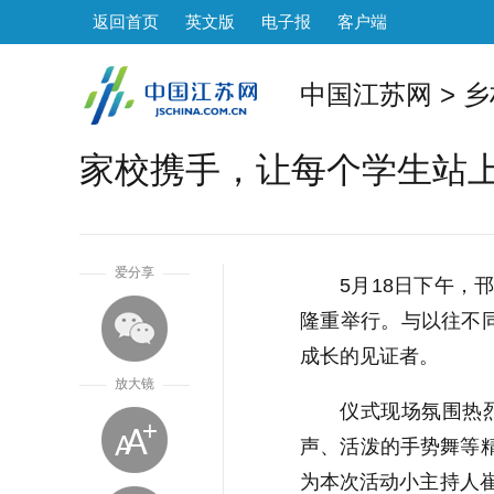
返回首页
英文版
电子报
客户端
中国江苏网
>
乡
家校携手，让每个学生站上“
1
爱分享
5月18日下午
隆重举行。与以往不
成长的见证者。
放大镜
仪式现场氛围热
声、活泼的手势舞等
为本次活动小主持人