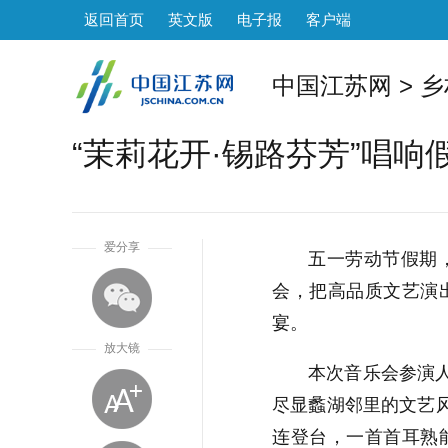
返回首页
英文版
电子报
客户端
中国江苏网
>
乡
“茉莉花开·锡路芬芳”唱响
1
爱分享
五一劳动节假期，
会，把高品质文艺演
宴。
放大镜
本次音乐会参演
尽显蠡湖邻里的文艺
连登台，一首首耳熟