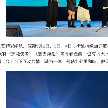
文艺精彩续航。假期5月2日、3日、4日，街道持续加开
既有《护花使者》《想去海边》等青春金曲，也有《天
唱，台上台下互动共情、融为一体，勾勒出邻里和睦、假