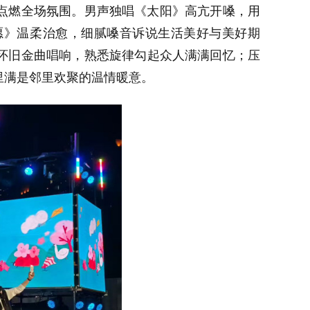
点燃全场氛围。男声独唱《太阳》高亢开嗓，用
愿》温柔治愈，细腻嗓音诉说生活美好与美好期
怀旧金曲唱响，熟悉旋律勾起众人满满回忆；压
里满是邻里欢聚的温情暖意。