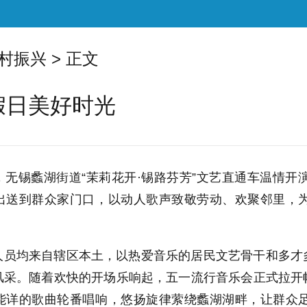
村振兴
> 正文
假日美好时光
无锡蠡湖街道“茉莉花开·锡路芬芳”文艺直通车温情开演
出送到群众家门口，以动人歌声致敬劳动、欢聚邻里，
人员均来自辖区本土，以热爱音乐的居民文艺骨干和多才
风采。随着欢快的开场乐响起，五一流行音乐会正式拉开
能详的歌曲轮番唱响，悠扬旋律萦绕蠡湖湖畔，让群众