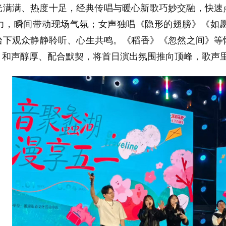
光满满、热度十足，经典传唱与暖心新歌巧妙交融，快速
力，瞬间带动现场气氛；女声独唱《隐形的翅膀》《如
台下观众静静聆听、心生共鸣。《稻香》《忽然之间》等
》和声醇厚、配合默契，将首日演出氛围推向顶峰，歌声