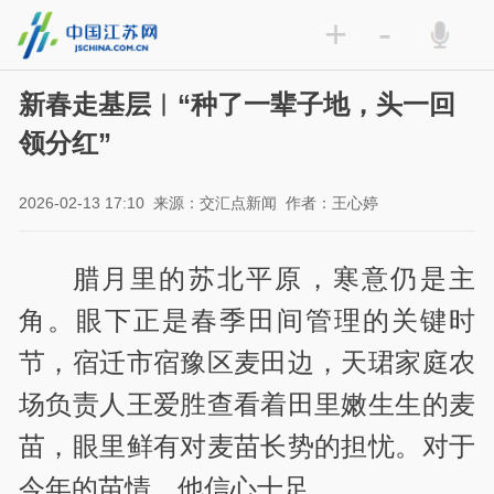
+
-
新春走基层︱“种了一辈子地，头一回
领分红”
2026-02-13 17:10
来源：交汇点新闻
作者：王心婷
腊月里的苏北平原，寒意仍是主
角。眼下正是春季田间管理的关键时
节，宿迁市宿豫区麦田边，天珺家庭农
场负责人王爱胜查看着田里嫩生生的麦
苗，眼里鲜有对麦苗长势的担忧。对于
今年的苗情，他信心十足。