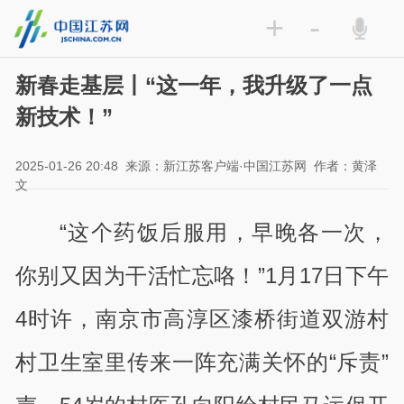
+
-
新春走基层丨“这一年，我升级了一点
新技术！”
2025-01-26 20:48
来源：新江苏客户端·中国江苏网
作者：黄泽
文
“这个药饭后服用，早晚各一次，
你别又因为干活忙忘咯！”
1
月
17
日下午
4
时许，南京市高淳区漆桥街道双游村
村卫生室里传来一阵充满关怀的“斥责”