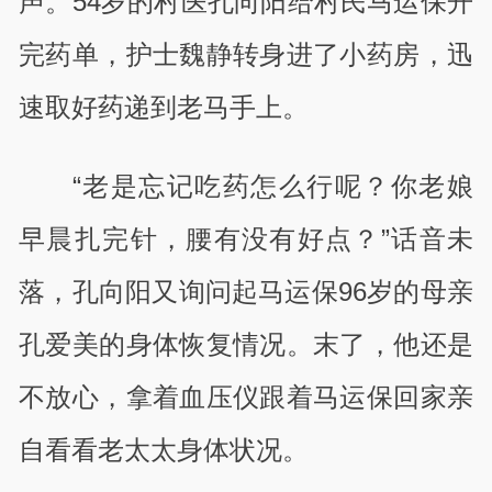
声。
54
岁的村医孔向阳给村民马运保开
完药单，护士魏静转身进了小药房，迅
速取好药递到老马手上。
“老是忘记吃药怎么行呢？你老娘
早晨扎完针，腰有没有好点？”话音未
落，孔向阳又询问起马运保
96
岁的母亲
孔爱美的身体恢复情况。末了，他还是
不放心，拿着血压仪跟着马运保回家亲
自看看老太太身体状况。