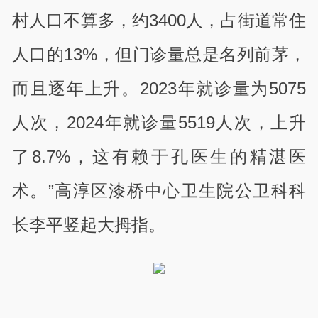
村人口不算多，约
3400
人，占街道常住
人口的
13%
，但门诊量总是名列前茅，
而且逐年上升。
2023
年就诊量为
5075
人次，
2024
年就诊量
5519
人次，上升
了
8.7%
，这有赖于孔医生的精湛医
术。”高淳区漆桥中心卫生院公卫科科
长李平竖起大拇指。